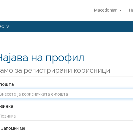
Macedonian
Н
recTV
Најава на профил
амо за регистрирани корисници.
-пошта
озинка
Запомни ме