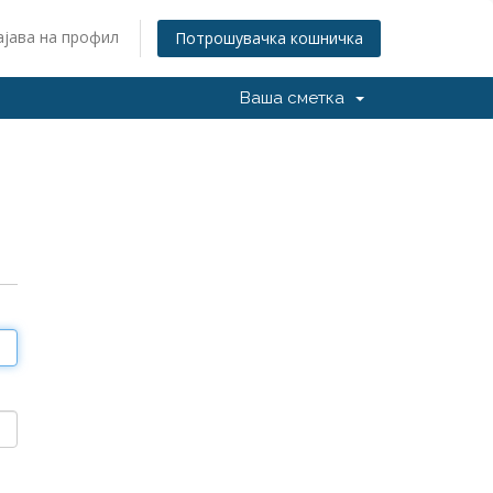
ајава на профил
Потрошувачка кошничка
Ваша сметка