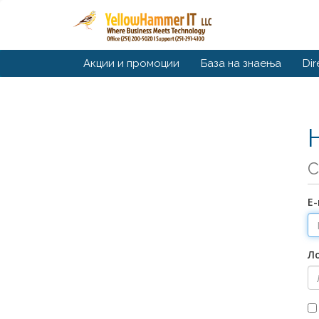
Акции и промоции
База на знаења
Di
С
Е
Л